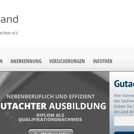
EN
ANERKENNUNG
VERSICHERUNGEN
INFOTHEK
Guta
Hier könne
ten Sachve
Geben Sie 
ein und dr