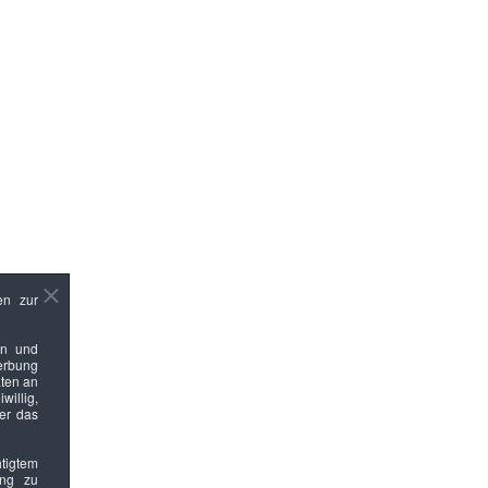
en zur
en und
Werbung
ten an
willig,
ber das
htigtem
ung zu