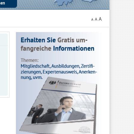
A
A
A