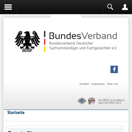
Sachverständiger werden
Sachverständiger Ausbildung
Kontakt
Impressum
Über uns
Der BDSF ist zertifiziert
nach ISO 9001:2015
Startseite