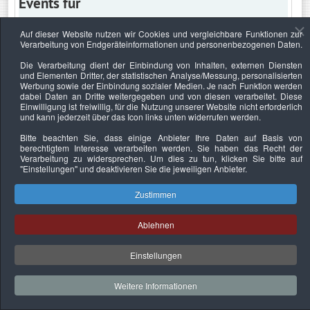
Events für
Auf dieser Website nutzen wir Cookies und vergleichbare Funktionen zur
Verarbeitung von Endgeräteinformationen und personenbezogenen Daten.
Mittwoch, 26. Januar 2028
Die Verarbeitung dient der Einbindung von Inhalten, externen Diensten
und Elementen Dritter, der statistischen Analyse/Messung, personalisierten
Keine Termine
Werbung sowie der Einbindung sozialer Medien. Je nach Funktion werden
dabei Daten an Dritte weitergegeben und von diesen verarbeitet. Diese
Einwilligung ist freiwillig, für die Nutzung unserer Website nicht erforderlich
und kann jederzeit über das Icon links unten widerrufen werden.
Bitte beachten Sie, dass einige Anbieter Ihre Daten auf Basis von
Datenschutzerklärung
Urheberrechtsnachweise
Nachhaltigkeit
berechtigtem Interesse verarbeiten werden. Sie haben das Recht der
Verarbeitung zu widersprechen. Um dies zu tun, klicken Sie bitte auf
Copyright © 2026. Bundesverband Deutscher
"Einstellungen"
und deaktivieren Sie die jeweiligen Anbieter.
Sachverständiger und Fachgutachter e.V..
Zustimmen
Ablehnen
Einstellungen
Weitere Informationen