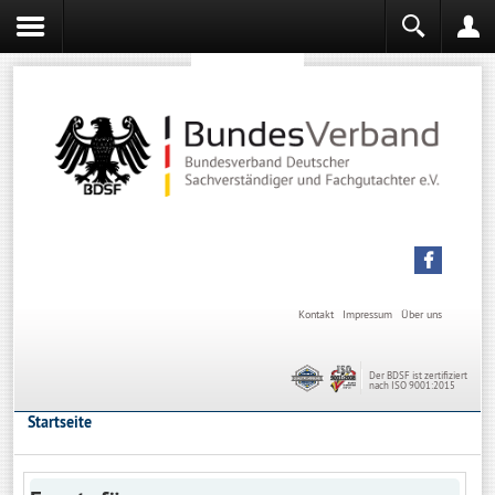
Sachverständiger werden
Sachverständiger Ausbildung
Kontakt
Impressum
Über uns
Der BDSF ist zertifiziert
nach ISO 9001:2015
Startseite