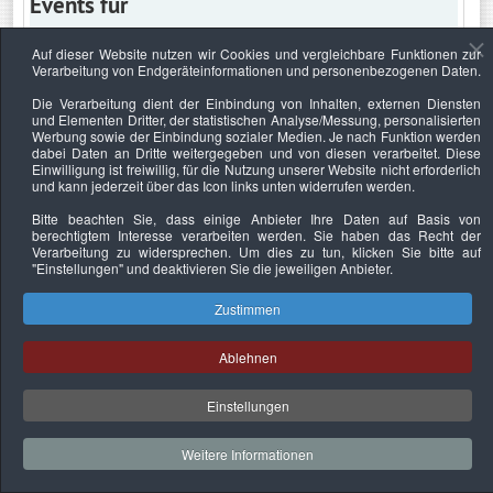
Events für
Auf dieser Website nutzen wir Cookies und vergleichbare Funktionen zur
Verarbeitung von Endgeräteinformationen und personenbezogenen Daten.
Mittwoch, 19. Januar 2028
Die Verarbeitung dient der Einbindung von Inhalten, externen Diensten
und Elementen Dritter, der statistischen Analyse/Messung, personalisierten
Keine Termine
Werbung sowie der Einbindung sozialer Medien. Je nach Funktion werden
dabei Daten an Dritte weitergegeben und von diesen verarbeitet. Diese
Einwilligung ist freiwillig, für die Nutzung unserer Website nicht erforderlich
und kann jederzeit über das Icon links unten widerrufen werden.
Bitte beachten Sie, dass einige Anbieter Ihre Daten auf Basis von
Datenschutzerklärung
Urheberrechtsnachweise
Nachhaltigkeit
berechtigtem Interesse verarbeiten werden. Sie haben das Recht der
Verarbeitung zu widersprechen. Um dies zu tun, klicken Sie bitte auf
Copyright © 2026. Bundesverband Deutscher
"Einstellungen"
und deaktivieren Sie die jeweiligen Anbieter.
Sachverständiger und Fachgutachter e.V..
Zustimmen
Ablehnen
Einstellungen
Weitere Informationen