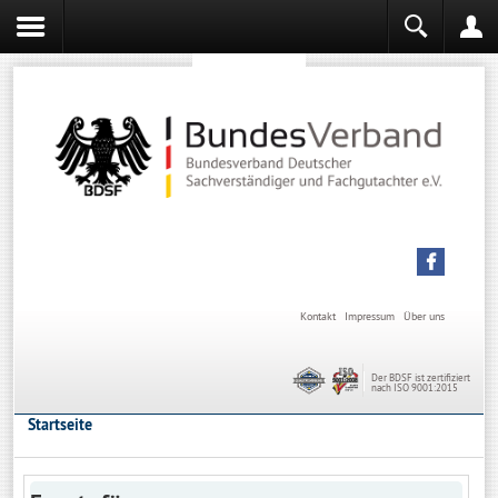
Sachverständiger werden
Sachverständiger Ausbildung
Kontakt
Impressum
Über uns
Der BDSF ist zertifiziert
nach ISO 9001:2015
Startseite