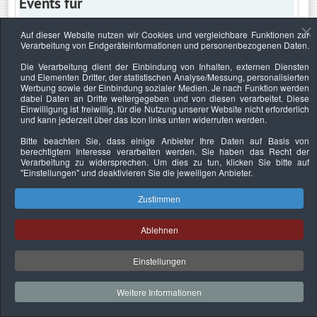
Events für
Auf dieser Website nutzen wir Cookies und vergleichbare Funktionen zur
Verarbeitung von Endgeräteinformationen und personenbezogenen Daten.
Mittwoch, 24. März 2027
Die Verarbeitung dient der Einbindung von Inhalten, externen Diensten
und Elementen Dritter, der statistischen Analyse/Messung, personalisierten
Keine Termine
Werbung sowie der Einbindung sozialer Medien. Je nach Funktion werden
dabei Daten an Dritte weitergegeben und von diesen verarbeitet. Diese
Einwilligung ist freiwillig, für die Nutzung unserer Website nicht erforderlich
und kann jederzeit über das Icon links unten widerrufen werden.
Bitte beachten Sie, dass einige Anbieter Ihre Daten auf Basis von
Datenschutzerklärung
Urheberrechtsnachweise
Nachhaltigkeit
berechtigtem Interesse verarbeiten werden. Sie haben das Recht der
Verarbeitung zu widersprechen. Um dies zu tun, klicken Sie bitte auf
Copyright © 2026. Bundesverband Deutscher
"Einstellungen"
und deaktivieren Sie die jeweiligen Anbieter.
Sachverständiger und Fachgutachter e.V..
Zustimmen
Ablehnen
Einstellungen
Weitere Informationen