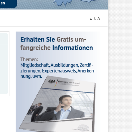
A
A
A