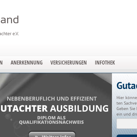
EN
ANERKENNUNG
VERSICHERUNGEN
INFOTHEK
Guta
Hier könne
ten Sachve
Geben Sie 
ein und dr