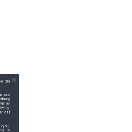
en zur
en und
Werbung
ten an
willig,
ber das
htigtem
ung zu