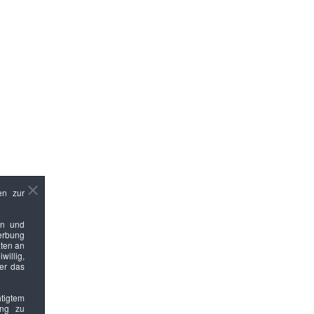
en zur
en und
Werbung
ten an
willig,
ber das
htigtem
ung zu