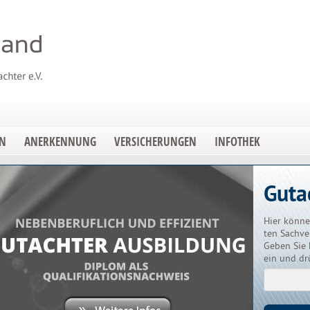
EN
ANERKENNUNG
VERSICHERUNGEN
INFOTHEK
Guta
Hier könne
ten Sachve
Geben Sie 
ein und dr