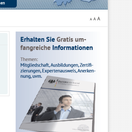
A
A
A