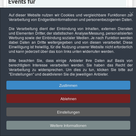
Events für
Auf dieser Website nutzen wir Cookies und vergleichbare Funktionen zur
Verarbeitung von Endgeräteinformationen und personenbezogenen Daten.
Mittwoch, 3. Februar 2027
Die Verarbeitung dient der Einbindung von Inhalten, externen Diensten
und Elementen Dritter, der statistischen Analyse/Messung, personalisierten
Keine Termine
Werbung sowie der Einbindung sozialer Medien. Je nach Funktion werden
dabei Daten an Dritte weitergegeben und von diesen verarbeitet. Diese
Einwilligung ist freiwillig, für die Nutzung unserer Website nicht erforderlich
und kann jederzeit über das Icon links unten widerrufen werden.
Bitte beachten Sie, dass einige Anbieter Ihre Daten auf Basis von
Datenschutzerklärung
Urheberrechtsnachweise
Nachhaltigkeit
berechtigtem Interesse verarbeiten werden. Sie haben das Recht der
Verarbeitung zu widersprechen. Um dies zu tun, klicken Sie bitte auf
Copyright © 2026. Bundesverband Deutscher
"Einstellungen"
und deaktivieren Sie die jeweiligen Anbieter.
Sachverständiger und Fachgutachter e.V..
Zustimmen
Ablehnen
Einstellungen
Weitere Informationen