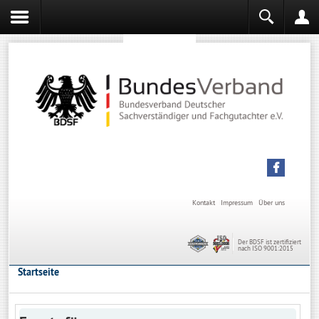
Sachverständiger werden
Sachverständiger Ausbildung
Kontakt
Impressum
Über uns
Der BDSF ist zertifiziert
nach ISO 9001:2015
Startseite