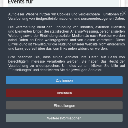
Events für
Auf dieser Website nutzen wir Cookies und vergleichbare Funktionen zur
Verarbeitung von Endgeräteinformationen und personenbezogenen Daten.
Samstag, 27. Februar 2027
Die Verarbeitung dient der Einbindung von Inhalten, externen Diensten
und Elementen Dritter, der statistischen Analyse/Messung, personalisierten
Keine Termine
Werbung sowie der Einbindung sozialer Medien. Je nach Funktion werden
dabei Daten an Dritte weitergegeben und von diesen verarbeitet. Diese
Einwilligung ist freiwillig, für die Nutzung unserer Website nicht erforderlich
und kann jederzeit über das Icon links unten widerrufen werden.
Bitte beachten Sie, dass einige Anbieter Ihre Daten auf Basis von
Datenschutzerklärung
Urheberrechtsnachweise
Nachhaltigkeit
berechtigtem Interesse verarbeiten werden. Sie haben das Recht der
Verarbeitung zu widersprechen. Um dies zu tun, klicken Sie bitte auf
Copyright © 2026. Bundesverband Deutscher
"Einstellungen"
und deaktivieren Sie die jeweiligen Anbieter.
Sachverständiger und Fachgutachter e.V..
Zustimmen
Ablehnen
Einstellungen
Weitere Informationen