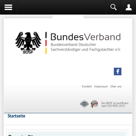
Sachverständiger werden
Sachverständiger Ausbildung
Kontakt
Impressum
Über uns
Der BDSF ist zertifiziert
nach ISO 9001:2015
Startseite