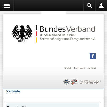
Sachverständiger werden
Sachverständiger Ausbildung
Kontakt
Impressum
Über uns
Der BDSF ist zertifiziert
nach ISO 9001:2015
Startseite