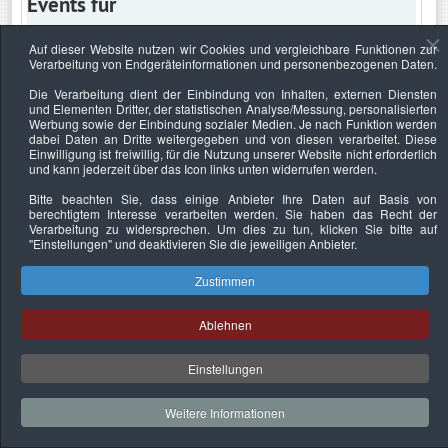
Events für
Auf dieser Website nutzen wir Cookies und vergleichbare Funktionen zur
Verarbeitung von Endgeräteinformationen und personenbezogenen Daten.
Dienstag, 23. Februar 2027
Die Verarbeitung dient der Einbindung von Inhalten, externen Diensten
und Elementen Dritter, der statistischen Analyse/Messung, personalisierten
Keine Termine
Werbung sowie der Einbindung sozialer Medien. Je nach Funktion werden
dabei Daten an Dritte weitergegeben und von diesen verarbeitet. Diese
Einwilligung ist freiwillig, für die Nutzung unserer Website nicht erforderlich
und kann jederzeit über das Icon links unten widerrufen werden.
Bitte beachten Sie, dass einige Anbieter Ihre Daten auf Basis von
Datenschutzerklärung
Urheberrechtsnachweise
Nachhaltigkeit
berechtigtem Interesse verarbeiten werden. Sie haben das Recht der
Verarbeitung zu widersprechen. Um dies zu tun, klicken Sie bitte auf
Copyright © 2026. Bundesverband Deutscher
"Einstellungen"
und deaktivieren Sie die jeweiligen Anbieter.
Sachverständiger und Fachgutachter e.V..
Zustimmen
Ablehnen
Einstellungen
Weitere Informationen