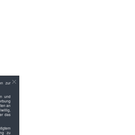
en zur
en und
Werbung
ten an
willig,
ber das
htigtem
ung zu