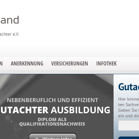
EN
ANERKENNUNG
VERSICHERUNGEN
INFOTHEK
Guta
Hier könne
ten Sachve
Geben Sie 
ein und dr