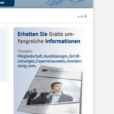
A
A
A