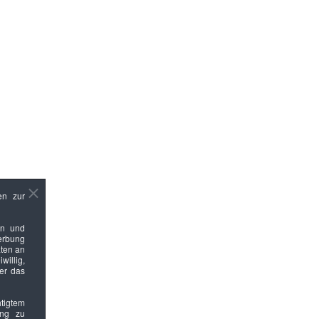
en zur
en und
Werbung
ten an
willig,
ber das
htigtem
ung zu