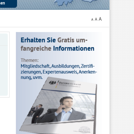
A
A
A