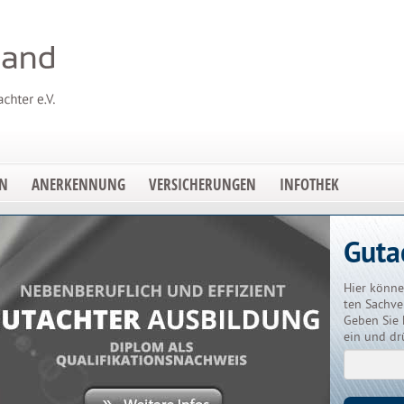
EN
ANERKENNUNG
VERSICHERUNGEN
INFOTHEK
Guta
Hier könne
ten Sachve
Geben Sie 
ein und dr