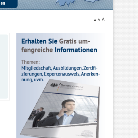
A
A
A