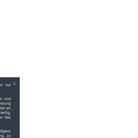
en zur
en und
Werbung
ten an
willig,
ber das
htigtem
ung zu