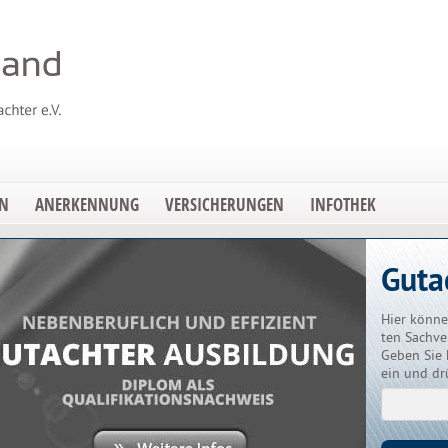
EN
ANERKENNUNG
VERSICHERUNGEN
INFOTHEK
Guta
Hier könne
ten Sachve
Geben Sie 
ein und dr