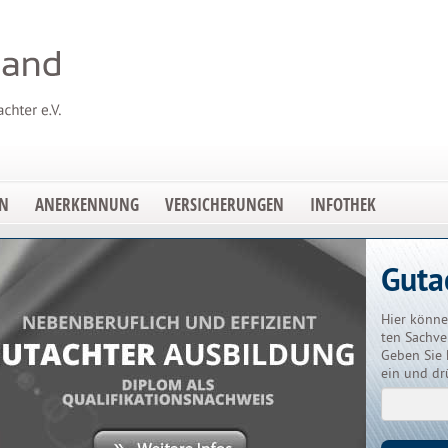
EN
ANERKENNUNG
VERSICHERUNGEN
INFOTHEK
Guta
Hier könne
ten Sachve
Geben Sie 
ein und dr