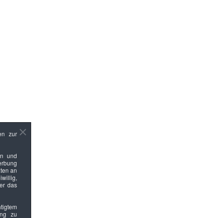
en zur
en und
Werbung
ten an
willig,
ber das
htigtem
ung zu