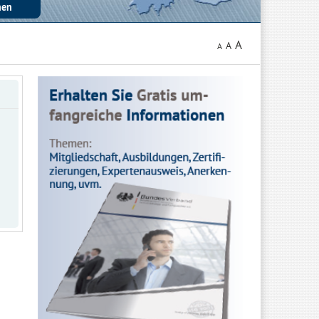
A
A
A