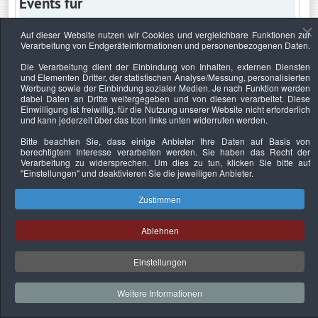
Events für
Auf dieser Website nutzen wir Cookies und vergleichbare Funktionen zur
Verarbeitung von Endgeräteinformationen und personenbezogenen Daten.
Freitag, 8. Januar 2027
Die Verarbeitung dient der Einbindung von Inhalten, externen Diensten
und Elementen Dritter, der statistischen Analyse/Messung, personalisierten
Keine Termine
Werbung sowie der Einbindung sozialer Medien. Je nach Funktion werden
dabei Daten an Dritte weitergegeben und von diesen verarbeitet. Diese
Einwilligung ist freiwillig, für die Nutzung unserer Website nicht erforderlich
und kann jederzeit über das Icon links unten widerrufen werden.
Bitte beachten Sie, dass einige Anbieter Ihre Daten auf Basis von
Datenschutzerklärung
Urheberrechtsnachweise
Nachhaltigkeit
berechtigtem Interesse verarbeiten werden. Sie haben das Recht der
Verarbeitung zu widersprechen. Um dies zu tun, klicken Sie bitte auf
Copyright © 2026. Bundesverband Deutscher
"Einstellungen"
und deaktivieren Sie die jeweiligen Anbieter.
Sachverständiger und Fachgutachter e.V..
Zustimmen
Ablehnen
Einstellungen
Weitere Informationen