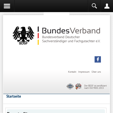
Sachverständiger werden
Sachverständiger Ausbildung
Kontakt
Impressum
Über uns
Der BDSF ist zertifiziert
nach ISO 9001:2015
Startseite