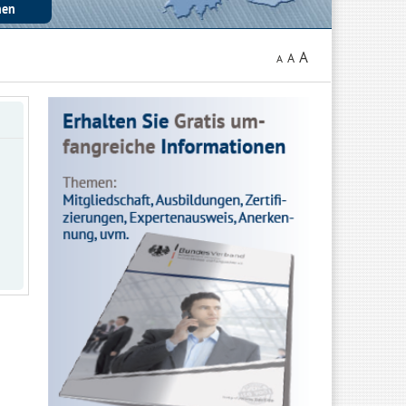
A
A
A