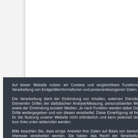
Auf dieser Website nutzen wir Cookies und vergleichbare Funktion
Verarbeitung von Endgeräteinformationen und personenbezogenen Daten.
Die Verarbeitung dient der Einbindung von Inhalten, externen Dienst
Elementen Dritter, der statistischen Analyse/Messung, personalisierten 
sowie der Einbindung sozialer Medien. Je nach Funktion werden dabei Da
Dritte weitergegeben und von diesen verarbeitet. Diese Einwilligung ist frei
für die Nutzung unserer Website nicht erforderlich und kann jederzeit ü
Icon links unten widerrufen werden.
Bitte beachten Sie, dass einige Anbieter Ihre Daten auf Basis von berec
Interesse verarbeiten werden. Sie haben das Recht der Verarbeit