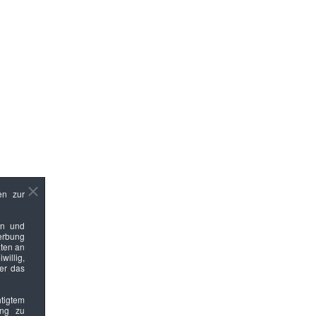
en zur
en und
Werbung
ten an
willig,
ber das
htigtem
ung zu