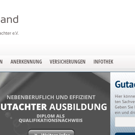
EN
ANERKENNUNG
VERSICHERUNGEN
INFOTHEK
Guta
Hier könne
ten Sachve
Geben Sie 
ein und dr