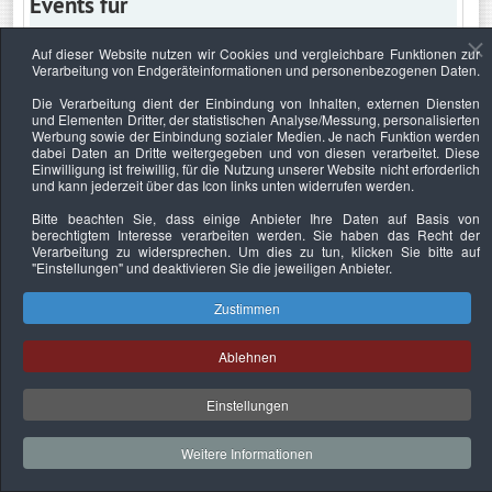
Events für
Auf dieser Website nutzen wir Cookies und vergleichbare Funktionen zur
Verarbeitung von Endgeräteinformationen und personenbezogenen Daten.
Mittwoch, 17. Juni 2026
Die Verarbeitung dient der Einbindung von Inhalten, externen Diensten
und Elementen Dritter, der statistischen Analyse/Messung, personalisierten
Keine Termine
Werbung sowie der Einbindung sozialer Medien. Je nach Funktion werden
dabei Daten an Dritte weitergegeben und von diesen verarbeitet. Diese
Einwilligung ist freiwillig, für die Nutzung unserer Website nicht erforderlich
und kann jederzeit über das Icon links unten widerrufen werden.
Bitte beachten Sie, dass einige Anbieter Ihre Daten auf Basis von
Datenschutzerklärung
Urheberrechtsnachweise
Nachhaltigkeit
berechtigtem Interesse verarbeiten werden. Sie haben das Recht der
Verarbeitung zu widersprechen. Um dies zu tun, klicken Sie bitte auf
Copyright © 2026. Bundesverband Deutscher
"Einstellungen"
und deaktivieren Sie die jeweiligen Anbieter.
Sachverständiger und Fachgutachter e.V..
Zustimmen
Ablehnen
Einstellungen
Weitere Informationen