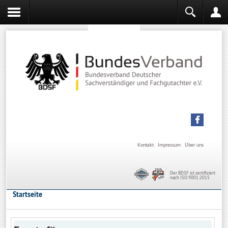
Sachverständiger werden
Sachverständiger Ausbildung
Kontakt
Impressum
Über uns
Der BDSF ist zertifiziert
nach ISO 9001:2015
Startseite