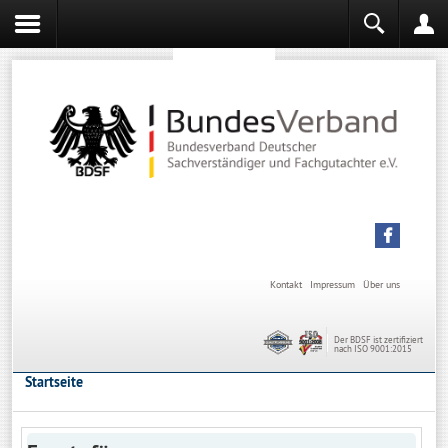
Sachverständiger werden
Sachverständiger Ausbildung
Kontakt
Impressum
Über uns
Der BDSF ist zertifiziert
nach ISO 9001:2015
Startseite