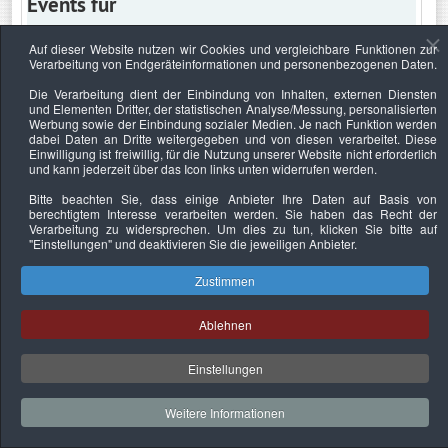
Events für
Auf dieser Website nutzen wir Cookies und vergleichbare Funktionen zur
Verarbeitung von Endgeräteinformationen und personenbezogenen Daten.
Samstag, 5. Dezember 2026
Die Verarbeitung dient der Einbindung von Inhalten, externen Diensten
und Elementen Dritter, der statistischen Analyse/Messung, personalisierten
Keine Termine
Werbung sowie der Einbindung sozialer Medien. Je nach Funktion werden
dabei Daten an Dritte weitergegeben und von diesen verarbeitet. Diese
Einwilligung ist freiwillig, für die Nutzung unserer Website nicht erforderlich
und kann jederzeit über das Icon links unten widerrufen werden.
Bitte beachten Sie, dass einige Anbieter Ihre Daten auf Basis von
Datenschutzerklärung
Urheberrechtsnachweise
Nachhaltigkeit
berechtigtem Interesse verarbeiten werden. Sie haben das Recht der
Verarbeitung zu widersprechen. Um dies zu tun, klicken Sie bitte auf
Copyright © 2026. Bundesverband Deutscher
"Einstellungen"
und deaktivieren Sie die jeweiligen Anbieter.
Sachverständiger und Fachgutachter e.V..
Zustimmen
Ablehnen
Einstellungen
Weitere Informationen