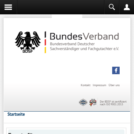
Sachverständiger werden
Sachverständiger Ausbildung
Kontakt
Impressum
Über uns
Der BDSF ist zertifiziert
nach ISO 9001:2015
Startseite