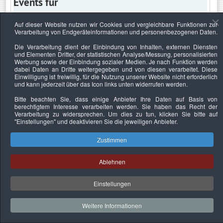
Events für
Auf dieser Website nutzen wir Cookies und vergleichbare Funktionen zur
Verarbeitung von Endgeräteinformationen und personenbezogenen Daten.
Samstag, 30. August 2025
Die Verarbeitung dient der Einbindung von Inhalten, externen Diensten
und Elementen Dritter, der statistischen Analyse/Messung, personalisierten
Keine Termine
Werbung sowie der Einbindung sozialer Medien. Je nach Funktion werden
dabei Daten an Dritte weitergegeben und von diesen verarbeitet. Diese
Einwilligung ist freiwillig, für die Nutzung unserer Website nicht erforderlich
und kann jederzeit über das Icon links unten widerrufen werden.
Bitte beachten Sie, dass einige Anbieter Ihre Daten auf Basis von
Datenschutzerklärung
Urheberrechtsnachweise
Nachhaltigkeit
berechtigtem Interesse verarbeiten werden. Sie haben das Recht der
Verarbeitung zu widersprechen. Um dies zu tun, klicken Sie bitte auf
Copyright © 2026. Bundesverband Deutscher
"Einstellungen"
und deaktivieren Sie die jeweiligen Anbieter.
Sachverständiger und Fachgutachter e.V..
Zustimmen
Ablehnen
Einstellungen
Weitere Informationen