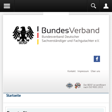
Sachverständiger werden
Sachverständiger Ausbildung
Kontakt
Impressum
Über uns
Der BDSF ist zertifiziert
nach ISO 9001:2015
Startseite