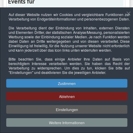
Events für
Auf dieser Website nutzen wir Cookies und vergleichbare Funktionen zur
Verarbeitung von Endgeräteinformationen und personenbezogenen Daten.
Montag, 30. Juni 2025
Die Verarbeitung dient der Einbindung von Inhalten, externen Diensten
und Elementen Dritter, der statistischen Analyse/Messung, personalisierten
Keine Termine
Werbung sowie der Einbindung sozialer Medien. Je nach Funktion werden
dabei Daten an Dritte weitergegeben und von diesen verarbeitet. Diese
Einwilligung ist freiwillig, für die Nutzung unserer Website nicht erforderlich
und kann jederzeit über das Icon links unten widerrufen werden.
Bitte beachten Sie, dass einige Anbieter Ihre Daten auf Basis von
Datenschutzerklärung
Urheberrechtsnachweise
Nachhaltigkeit
berechtigtem Interesse verarbeiten werden. Sie haben das Recht der
Verarbeitung zu widersprechen. Um dies zu tun, klicken Sie bitte auf
Copyright © 2026. Bundesverband Deutscher
"Einstellungen"
und deaktivieren Sie die jeweiligen Anbieter.
Sachverständiger und Fachgutachter e.V..
Zustimmen
Ablehnen
Einstellungen
Weitere Informationen