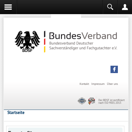
Sachverständiger werden
Sachverständiger Ausbildung
Kontakt
Impressum
Über uns
Der BDSF ist zertifiziert
nach ISO 9001:2015
Startseite