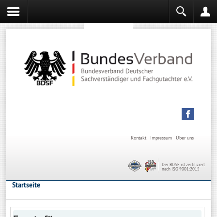
Sachverständiger werden
Sachverständiger Ausbildung
Kontakt
Impressum
Über uns
Der BDSF ist zertifiziert
nach ISO 9001:2015
Startseite