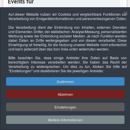
Events für
Auf dieser Website nutzen wir Cookies und vergleichbare Funktionen zur
Verarbeitung von Endgeräteinformationen und personenbezogenen Daten.
Sonntag, 2. Februar 2025
Die Verarbeitung dient der Einbindung von Inhalten, externen Diensten
und Elementen Dritter, der statistischen Analyse/Messung, personalisierten
Keine Termine
Werbung sowie der Einbindung sozialer Medien. Je nach Funktion werden
dabei Daten an Dritte weitergegeben und von diesen verarbeitet. Diese
Einwilligung ist freiwillig, für die Nutzung unserer Website nicht erforderlich
und kann jederzeit über das Icon links unten widerrufen werden.
Bitte beachten Sie, dass einige Anbieter Ihre Daten auf Basis von
Datenschutzerklärung
Urheberrechtsnachweise
Nachhaltigkeit
berechtigtem Interesse verarbeiten werden. Sie haben das Recht der
Verarbeitung zu widersprechen. Um dies zu tun, klicken Sie bitte auf
Copyright © 2026. Bundesverband Deutscher
"Einstellungen"
und deaktivieren Sie die jeweiligen Anbieter.
Sachverständiger und Fachgutachter e.V..
Zustimmen
Ablehnen
Einstellungen
Weitere Informationen