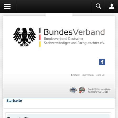
Sachverständiger werden
Sachverständiger Ausbildung
Kontakt
Impressum
Über uns
Der BDSF ist zertifiziert
nach ISO 9001:2015
Startseite