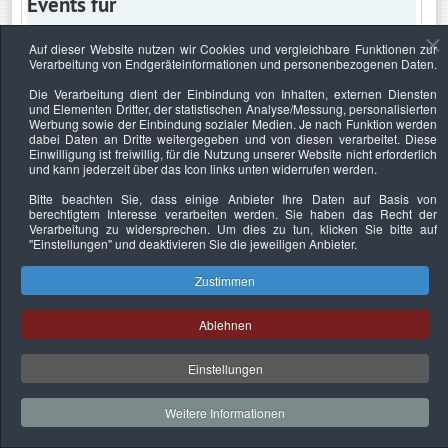
Events für
Auf dieser Website nutzen wir Cookies und vergleichbare Funktionen zur
Verarbeitung von Endgeräteinformationen und personenbezogenen Daten.
Mittwoch, 8. Oktober 2025
Die Verarbeitung dient der Einbindung von Inhalten, externen Diensten
und Elementen Dritter, der statistischen Analyse/Messung, personalisierten
Keine Termine
Werbung sowie der Einbindung sozialer Medien. Je nach Funktion werden
dabei Daten an Dritte weitergegeben und von diesen verarbeitet. Diese
Einwilligung ist freiwillig, für die Nutzung unserer Website nicht erforderlich
und kann jederzeit über das Icon links unten widerrufen werden.
Bitte beachten Sie, dass einige Anbieter Ihre Daten auf Basis von
Datenschutzerklärung
Urheberrechtsnachweise
Nachhaltigkeit
berechtigtem Interesse verarbeiten werden. Sie haben das Recht der
Verarbeitung zu widersprechen. Um dies zu tun, klicken Sie bitte auf
Copyright © 2026. Bundesverband Deutscher
"Einstellungen"
und deaktivieren Sie die jeweiligen Anbieter.
Sachverständiger und Fachgutachter e.V..
Zustimmen
Ablehnen
Einstellungen
Weitere Informationen