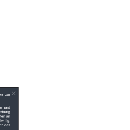
en zur
en und
Werbung
ten an
willig,
ber das