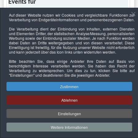
Events für
Auf dieser Website nutzen wir Cookies und vergleichbare Funktionen zur
Verarbeitung von Endgeräteinformationen und personenbezogenen Daten.
Mittwoch, 28. August 2024
Die Verarbeitung dient der Einbindung von Inhalten, externen Diensten
und Elementen Dritter, der statistischen Analyse/Messung, personalisierten
Keine Termine
Werbung sowie der Einbindung sozialer Medien. Je nach Funktion werden
dabei Daten an Dritte weitergegeben und von diesen verarbeitet. Diese
Einwilligung ist freiwillig, für die Nutzung unserer Website nicht erforderlich
und kann jederzeit über das Icon links unten widerrufen werden.
Bitte beachten Sie, dass einige Anbieter Ihre Daten auf Basis von
Datenschutzerklärung
Urheberrechtsnachweise
Nachhaltigkeit
berechtigtem Interesse verarbeiten werden. Sie haben das Recht der
Verarbeitung zu widersprechen. Um dies zu tun, klicken Sie bitte auf
Copyright © 2026. Bundesverband Deutscher
"Einstellungen"
und deaktivieren Sie die jeweiligen Anbieter.
Sachverständiger und Fachgutachter e.V..
Zustimmen
Ablehnen
Einstellungen
Weitere Informationen