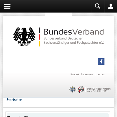
Sachverständiger werden
Sachverständiger Ausbildung
Kontakt
Impressum
Über uns
Der BDSF ist zertifiziert
nach ISO 9001:2015
Startseite