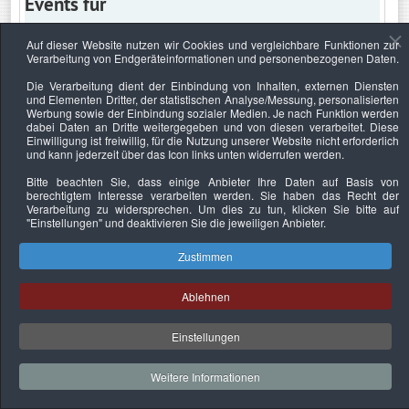
Events für
Auf dieser Website nutzen wir Cookies und vergleichbare Funktionen zur
Verarbeitung von Endgeräteinformationen und personenbezogenen Daten.
Freitag, 19. Juli 2024
Die Verarbeitung dient der Einbindung von Inhalten, externen Diensten
und Elementen Dritter, der statistischen Analyse/Messung, personalisierten
Keine Termine
Werbung sowie der Einbindung sozialer Medien. Je nach Funktion werden
dabei Daten an Dritte weitergegeben und von diesen verarbeitet. Diese
Einwilligung ist freiwillig, für die Nutzung unserer Website nicht erforderlich
und kann jederzeit über das Icon links unten widerrufen werden.
Bitte beachten Sie, dass einige Anbieter Ihre Daten auf Basis von
Datenschutzerklärung
Urheberrechtsnachweise
Nachhaltigkeit
berechtigtem Interesse verarbeiten werden. Sie haben das Recht der
Verarbeitung zu widersprechen. Um dies zu tun, klicken Sie bitte auf
Copyright © 2026. Bundesverband Deutscher
"Einstellungen"
und deaktivieren Sie die jeweiligen Anbieter.
Sachverständiger und Fachgutachter e.V..
Zustimmen
Ablehnen
Einstellungen
Weitere Informationen