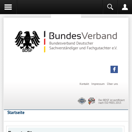
Sachverständiger werden
Sachverständiger Ausbildung
Kontakt
Impressum
Über uns
Der BDSF ist zertifiziert
nach ISO 9001:2015
Startseite