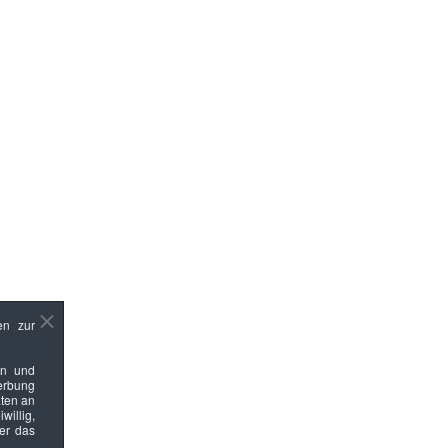
en zur
en und
Werbung
ten an
willig,
ber das