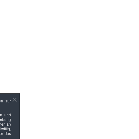
en zur
en und
Werbung
ten an
willig,
ber das