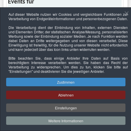
Events für
Auf dieser Website nutzen wir Cookies und vergleichbare Funktionen zur
Verarbeitung von Endgeräteinformationen und personenbezogenen Daten.
Freitag, 15. November 2024
Die Verarbeitung dient der Einbindung von Inhalten, externen Diensten
und Elementen Dritter, der statistischen Analyse/Messung, personalisierten
Keine Termine
Werbung sowie der Einbindung sozialer Medien. Je nach Funktion werden
dabei Daten an Dritte weitergegeben und von diesen verarbeitet. Diese
Einwilligung ist freiwillig, für die Nutzung unserer Website nicht erforderlich
und kann jederzeit über das Icon links unten widerrufen werden.
Bitte beachten Sie, dass einige Anbieter Ihre Daten auf Basis von
Datenschutzerklärung
Urheberrechtsnachweise
Nachhaltigkeit
berechtigtem Interesse verarbeiten werden. Sie haben das Recht der
Verarbeitung zu widersprechen. Um dies zu tun, klicken Sie bitte auf
Copyright © 2026. Bundesverband Deutscher
"Einstellungen"
und deaktivieren Sie die jeweiligen Anbieter.
Sachverständiger und Fachgutachter e.V..
Zustimmen
Ablehnen
Einstellungen
Weitere Informationen