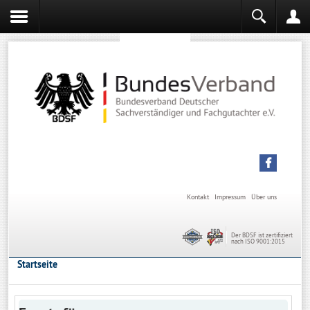
Sachverständiger werden
Sachverständiger Ausbildung
Kontakt
Impressum
Über uns
Der BDSF ist zertifiziert
nach ISO 9001:2015
Startseite