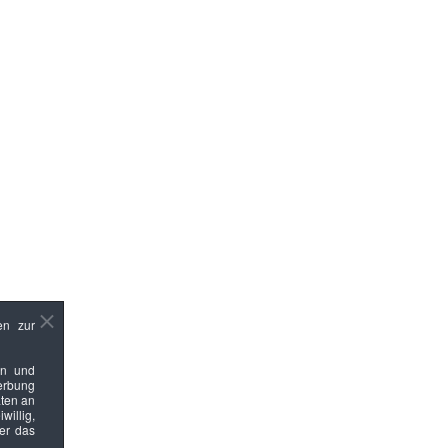
en zur
en und
Werbung
ten an
willig,
ber das