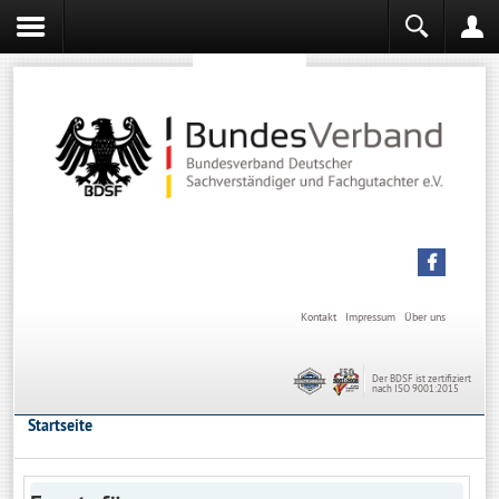
Sachverständiger werden
Sachverständiger Ausbildung
Kontakt
Impressum
Über uns
Der BDSF ist zertifiziert
nach ISO 9001:2015
Startseite