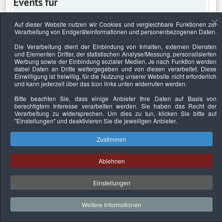
Events für
Auf dieser Website nutzen wir Cookies und vergleichbare Funktionen zur
Verarbeitung von Endgeräteinformationen und personenbezogenen Daten.
Mittwoch, 17. Januar 2024
Die Verarbeitung dient der Einbindung von Inhalten, externen Diensten
und Elementen Dritter, der statistischen Analyse/Messung, personalisierten
Keine Termine
Werbung sowie der Einbindung sozialer Medien. Je nach Funktion werden
dabei Daten an Dritte weitergegeben und von diesen verarbeitet. Diese
Einwilligung ist freiwillig, für die Nutzung unserer Website nicht erforderlich
und kann jederzeit über das Icon links unten widerrufen werden.
Bitte beachten Sie, dass einige Anbieter Ihre Daten auf Basis von
Datenschutzerklärung
Urheberrechtsnachweise
Nachhaltigkeit
berechtigtem Interesse verarbeiten werden. Sie haben das Recht der
Verarbeitung zu widersprechen. Um dies zu tun, klicken Sie bitte auf
Copyright © 2026. Bundesverband Deutscher
"Einstellungen"
und deaktivieren Sie die jeweiligen Anbieter.
Sachverständiger und Fachgutachter e.V..
Zustimmen
Ablehnen
Einstellungen
Weitere Informationen