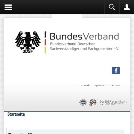
Sachverständiger werden
Sachverständiger Ausbildung
Kontakt
Impressum
Über uns
Der BDSF ist zertifiziert
nach ISO 9001:2015
Startseite