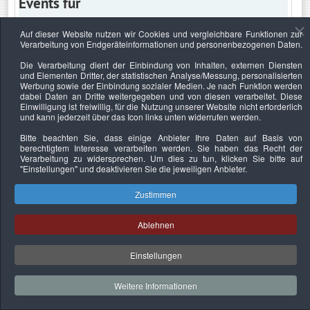
Events für
Auf dieser Website nutzen wir Cookies und vergleichbare Funktionen zur
Verarbeitung von Endgeräteinformationen und personenbezogenen Daten.
Dienstag, 15. August 2023
Die Verarbeitung dient der Einbindung von Inhalten, externen Diensten
und Elementen Dritter, der statistischen Analyse/Messung, personalisierten
Keine Termine
Werbung sowie der Einbindung sozialer Medien. Je nach Funktion werden
dabei Daten an Dritte weitergegeben und von diesen verarbeitet. Diese
Einwilligung ist freiwillig, für die Nutzung unserer Website nicht erforderlich
und kann jederzeit über das Icon links unten widerrufen werden.
Bitte beachten Sie, dass einige Anbieter Ihre Daten auf Basis von
Datenschutzerklärung
Urheberrechtsnachweise
Nachhaltigkeit
berechtigtem Interesse verarbeiten werden. Sie haben das Recht der
Verarbeitung zu widersprechen. Um dies zu tun, klicken Sie bitte auf
Copyright © 2026. Bundesverband Deutscher
"Einstellungen"
und deaktivieren Sie die jeweiligen Anbieter.
Sachverständiger und Fachgutachter e.V..
Zustimmen
Ablehnen
Einstellungen
Weitere Informationen