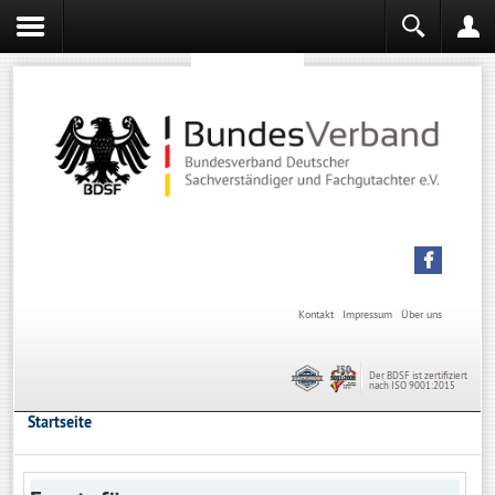
Sachverständiger werden
Sachverständiger Ausbildung
Kontakt
Impressum
Über uns
Der BDSF ist zertifiziert
nach ISO 9001:2015
Startseite