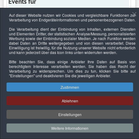
Events für
Auf dieser Website nutzen wir Cookies und vergleichbare Funktionen zur
Verarbeitung von Endgeräteinformationen und personenbezogenen Daten.
Mittwoch, 14. Juni 2023
Die Verarbeitung dient der Einbindung von Inhalten, externen Diensten
und Elementen Dritter, der statistischen Analyse/Messung, personalisierten
Keine Termine
Werbung sowie der Einbindung sozialer Medien. Je nach Funktion werden
dabei Daten an Dritte weitergegeben und von diesen verarbeitet. Diese
Einwilligung ist freiwillig, für die Nutzung unserer Website nicht erforderlich
und kann jederzeit über das Icon links unten widerrufen werden.
Bitte beachten Sie, dass einige Anbieter Ihre Daten auf Basis von
Datenschutzerklärung
Urheberrechtsnachweise
Nachhaltigkeit
berechtigtem Interesse verarbeiten werden. Sie haben das Recht der
Verarbeitung zu widersprechen. Um dies zu tun, klicken Sie bitte auf
Copyright © 2026. Bundesverband Deutscher
"Einstellungen"
und deaktivieren Sie die jeweiligen Anbieter.
Sachverständiger und Fachgutachter e.V..
Zustimmen
Ablehnen
Einstellungen
Weitere Informationen