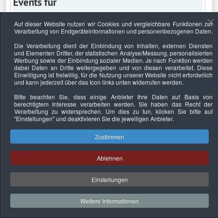
Events für
Auf dieser Website nutzen wir Cookies und vergleichbare Funktionen zur
Verarbeitung von Endgeräteinformationen und personenbezogenen Daten.
Montag, 29. Mai 2023
Die Verarbeitung dient der Einbindung von Inhalten, externen Diensten
und Elementen Dritter, der statistischen Analyse/Messung, personalisierten
Keine Termine
Werbung sowie der Einbindung sozialer Medien. Je nach Funktion werden
dabei Daten an Dritte weitergegeben und von diesen verarbeitet. Diese
Einwilligung ist freiwillig, für die Nutzung unserer Website nicht erforderlich
und kann jederzeit über das Icon links unten widerrufen werden.
Bitte beachten Sie, dass einige Anbieter Ihre Daten auf Basis von
Datenschutzerklärung
Urheberrechtsnachweise
Nachhaltigkeit
berechtigtem Interesse verarbeiten werden. Sie haben das Recht der
Verarbeitung zu widersprechen. Um dies zu tun, klicken Sie bitte auf
Copyright © 2026. Bundesverband Deutscher
"Einstellungen"
und deaktivieren Sie die jeweiligen Anbieter.
Sachverständiger und Fachgutachter e.V..
Zustimmen
Ablehnen
Einstellungen
Weitere Informationen