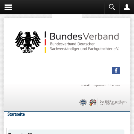
Sachverständiger werden
Sachverständiger Ausbildung
Kontakt
Impressum
Über uns
Der BDSF ist zertifiziert
nach ISO 9001:2015
Startseite