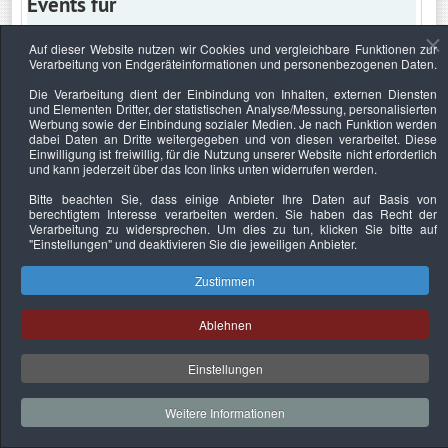
Events für
Auf dieser Website nutzen wir Cookies und vergleichbare Funktionen zur
Verarbeitung von Endgeräteinformationen und personenbezogenen Daten.
Freitag, 26. Mai 2023
Die Verarbeitung dient der Einbindung von Inhalten, externen Diensten
und Elementen Dritter, der statistischen Analyse/Messung, personalisierten
Keine Termine
Werbung sowie der Einbindung sozialer Medien. Je nach Funktion werden
dabei Daten an Dritte weitergegeben und von diesen verarbeitet. Diese
Einwilligung ist freiwillig, für die Nutzung unserer Website nicht erforderlich
und kann jederzeit über das Icon links unten widerrufen werden.
Bitte beachten Sie, dass einige Anbieter Ihre Daten auf Basis von
Datenschutzerklärung
Urheberrechtsnachweise
Nachhaltigkeit
berechtigtem Interesse verarbeiten werden. Sie haben das Recht der
Verarbeitung zu widersprechen. Um dies zu tun, klicken Sie bitte auf
Copyright © 2026. Bundesverband Deutscher
"Einstellungen"
und deaktivieren Sie die jeweiligen Anbieter.
Sachverständiger und Fachgutachter e.V..
Zustimmen
Ablehnen
Einstellungen
Weitere Informationen