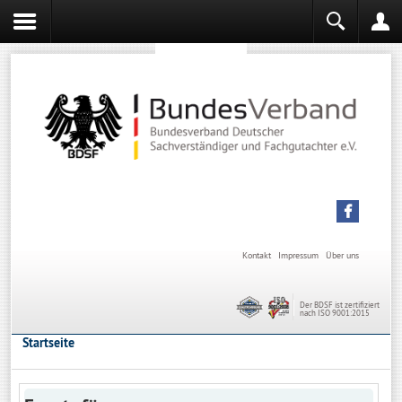
Sachverständiger werden
Sachverständiger Ausbildung
Kontakt
Impressum
Über uns
Der BDSF ist zertifiziert
nach ISO 9001:2015
Startseite