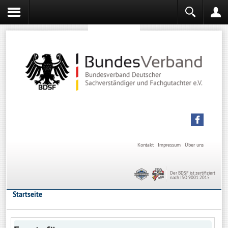
Sachverständiger werden
Sachverständiger Ausbildung
Kontakt
Impressum
Über uns
Der BDSF ist zertifiziert
nach ISO 9001:2015
Startseite