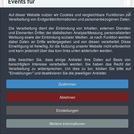
Events für
Auf dieser Website nutzen wir Cookies und vergleichbare Funktionen zur
Verarbeitung von Endgeräteinformationen und personenbezogenen Daten.
Donnerstag, 18. August 2022
Die Verarbeitung dient der Einbindung von Inhalten, externen Diensten
und Elementen Dritter, der statistischen Analyse/Messung, personalisierten
Keine Termine
Werbung sowie der Einbindung sozialer Medien. Je nach Funktion werden
dabei Daten an Dritte weitergegeben und von diesen verarbeitet. Diese
Einwilligung ist freiwillig, für die Nutzung unserer Website nicht erforderlich
und kann jederzeit über das Icon links unten widerrufen werden.
Bitte beachten Sie, dass einige Anbieter Ihre Daten auf Basis von
Datenschutzerklärung
Urheberrechtsnachweise
Nachhaltigkeit
berechtigtem Interesse verarbeiten werden. Sie haben das Recht der
Verarbeitung zu widersprechen. Um dies zu tun, klicken Sie bitte auf
Copyright © 2026. Bundesverband Deutscher
"Einstellungen"
und deaktivieren Sie die jeweiligen Anbieter.
Sachverständiger und Fachgutachter e.V..
Zustimmen
Ablehnen
Einstellungen
Weitere Informationen