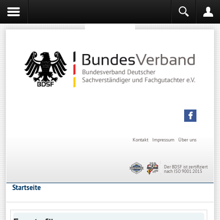
Sachverständiger werden
Sachverständiger Ausbildung
Kontakt
Impressum
Über uns
Der BDSF ist zertifiziert
nach ISO 9001:2015
Startseite