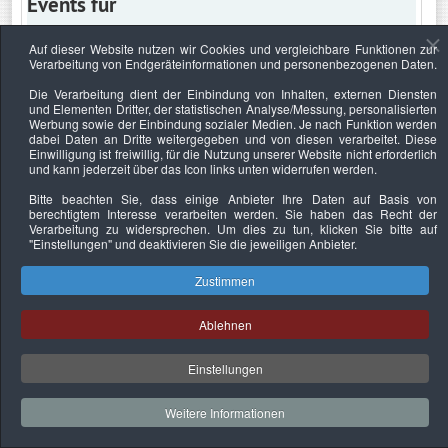
Events für
Auf dieser Website nutzen wir Cookies und vergleichbare Funktionen zur
Verarbeitung von Endgeräteinformationen und personenbezogenen Daten.
Dienstag, 5. Juli 2022
Die Verarbeitung dient der Einbindung von Inhalten, externen Diensten
und Elementen Dritter, der statistischen Analyse/Messung, personalisierten
Keine Termine
Werbung sowie der Einbindung sozialer Medien. Je nach Funktion werden
dabei Daten an Dritte weitergegeben und von diesen verarbeitet. Diese
Einwilligung ist freiwillig, für die Nutzung unserer Website nicht erforderlich
und kann jederzeit über das Icon links unten widerrufen werden.
Bitte beachten Sie, dass einige Anbieter Ihre Daten auf Basis von
Datenschutzerklärung
Urheberrechtsnachweise
Nachhaltigkeit
berechtigtem Interesse verarbeiten werden. Sie haben das Recht der
Verarbeitung zu widersprechen. Um dies zu tun, klicken Sie bitte auf
Copyright © 2026. Bundesverband Deutscher
"Einstellungen"
und deaktivieren Sie die jeweiligen Anbieter.
Sachverständiger und Fachgutachter e.V..
Zustimmen
Ablehnen
Einstellungen
Weitere Informationen