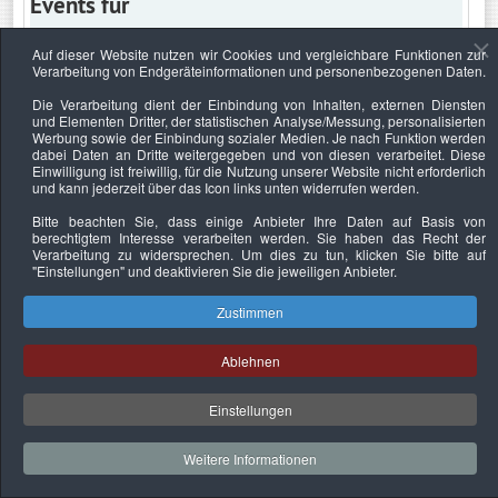
Events für
Auf dieser Website nutzen wir Cookies und vergleichbare Funktionen zur
Verarbeitung von Endgeräteinformationen und personenbezogenen Daten.
Montag, 4. Juli 2022
Die Verarbeitung dient der Einbindung von Inhalten, externen Diensten
und Elementen Dritter, der statistischen Analyse/Messung, personalisierten
Keine Termine
Werbung sowie der Einbindung sozialer Medien. Je nach Funktion werden
dabei Daten an Dritte weitergegeben und von diesen verarbeitet. Diese
Einwilligung ist freiwillig, für die Nutzung unserer Website nicht erforderlich
und kann jederzeit über das Icon links unten widerrufen werden.
Bitte beachten Sie, dass einige Anbieter Ihre Daten auf Basis von
Datenschutzerklärung
Urheberrechtsnachweise
Nachhaltigkeit
berechtigtem Interesse verarbeiten werden. Sie haben das Recht der
Verarbeitung zu widersprechen. Um dies zu tun, klicken Sie bitte auf
Copyright © 2026. Bundesverband Deutscher
"Einstellungen"
und deaktivieren Sie die jeweiligen Anbieter.
Sachverständiger und Fachgutachter e.V..
Zustimmen
Ablehnen
Einstellungen
Weitere Informationen