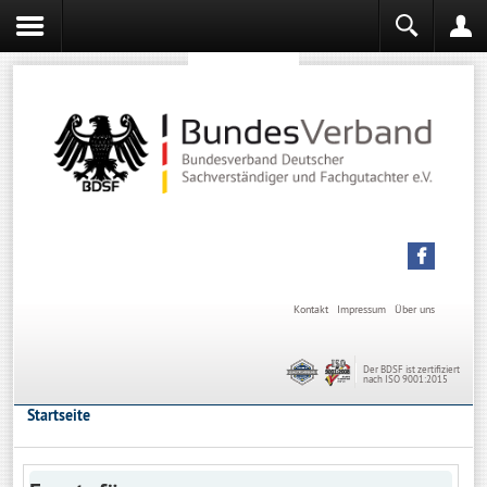
Sachverständiger werden
Sachverständiger Ausbildung
Kontakt
Impressum
Über uns
Der BDSF ist zertifiziert
nach ISO 9001:2015
Startseite