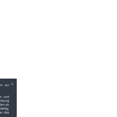
en zur
en und
Werbung
ten an
willig,
ber das