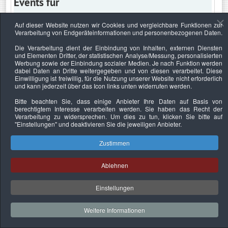
Events für
Auf dieser Website nutzen wir Cookies und vergleichbare Funktionen zur
Verarbeitung von Endgeräteinformationen und personenbezogenen Daten.
Mittwoch, 29. Juni 2022
Die Verarbeitung dient der Einbindung von Inhalten, externen Diensten
und Elementen Dritter, der statistischen Analyse/Messung, personalisierten
Keine Termine
Werbung sowie der Einbindung sozialer Medien. Je nach Funktion werden
dabei Daten an Dritte weitergegeben und von diesen verarbeitet. Diese
Einwilligung ist freiwillig, für die Nutzung unserer Website nicht erforderlich
und kann jederzeit über das Icon links unten widerrufen werden.
Bitte beachten Sie, dass einige Anbieter Ihre Daten auf Basis von
Datenschutzerklärung
Urheberrechtsnachweise
Nachhaltigkeit
berechtigtem Interesse verarbeiten werden. Sie haben das Recht der
Verarbeitung zu widersprechen. Um dies zu tun, klicken Sie bitte auf
Copyright © 2026. Bundesverband Deutscher
"Einstellungen"
und deaktivieren Sie die jeweiligen Anbieter.
Sachverständiger und Fachgutachter e.V..
Zustimmen
Ablehnen
Einstellungen
Weitere Informationen