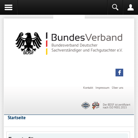
Sachverständiger werden
Sachverständiger Ausbildung
Kontakt
Impressum
Über uns
Der BDSF ist zertifiziert
nach ISO 9001:2015
Startseite