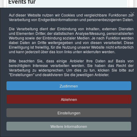
Events für
Auf dieser Website nutzen wir Cookies und vergleichbare Funktionen zur
Verarbeitung von Endgeräteinformationen und personenbezogenen Daten.
Samstag, 25. Juni 2022
Die Verarbeitung dient der Einbindung von Inhalten, externen Diensten
und Elementen Dritter, der statistischen Analyse/Messung, personalisierten
Keine Termine
Werbung sowie der Einbindung sozialer Medien. Je nach Funktion werden
dabei Daten an Dritte weitergegeben und von diesen verarbeitet. Diese
Einwilligung ist freiwillig, für die Nutzung unserer Website nicht erforderlich
und kann jederzeit über das Icon links unten widerrufen werden.
Bitte beachten Sie, dass einige Anbieter Ihre Daten auf Basis von
Datenschutzerklärung
Urheberrechtsnachweise
Nachhaltigkeit
berechtigtem Interesse verarbeiten werden. Sie haben das Recht der
Verarbeitung zu widersprechen. Um dies zu tun, klicken Sie bitte auf
Copyright © 2026. Bundesverband Deutscher
"Einstellungen"
und deaktivieren Sie die jeweiligen Anbieter.
Sachverständiger und Fachgutachter e.V..
Zustimmen
Ablehnen
Einstellungen
Weitere Informationen