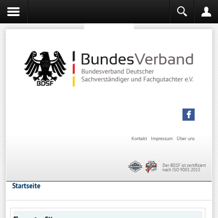
Sachverständiger werden
Sachverständiger Ausbildung
Kontakt
Impressum
Über uns
Der BDSF ist zertifiziert
nach ISO 9001:2015
Startseite