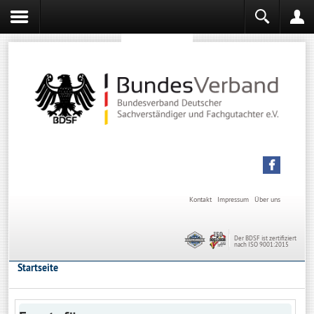
Sachverständiger werden
Sachverständiger Ausbildung
Kontakt
Impressum
Über uns
Der BDSF ist zertifiziert
nach ISO 9001:2015
Startseite