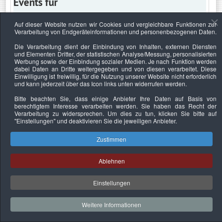
Events für
Auf dieser Website nutzen wir Cookies und vergleichbare Funktionen zur
Verarbeitung von Endgeräteinformationen und personenbezogenen Daten.
Montag, 20. Juni 2022
Die Verarbeitung dient der Einbindung von Inhalten, externen Diensten
und Elementen Dritter, der statistischen Analyse/Messung, personalisierten
Keine Termine
Werbung sowie der Einbindung sozialer Medien. Je nach Funktion werden
dabei Daten an Dritte weitergegeben und von diesen verarbeitet. Diese
Einwilligung ist freiwillig, für die Nutzung unserer Website nicht erforderlich
und kann jederzeit über das Icon links unten widerrufen werden.
Bitte beachten Sie, dass einige Anbieter Ihre Daten auf Basis von
Datenschutzerklärung
Urheberrechtsnachweise
Nachhaltigkeit
berechtigtem Interesse verarbeiten werden. Sie haben das Recht der
Verarbeitung zu widersprechen. Um dies zu tun, klicken Sie bitte auf
Copyright © 2026. Bundesverband Deutscher
"Einstellungen"
und deaktivieren Sie die jeweiligen Anbieter.
Sachverständiger und Fachgutachter e.V..
Zustimmen
Ablehnen
Einstellungen
Weitere Informationen