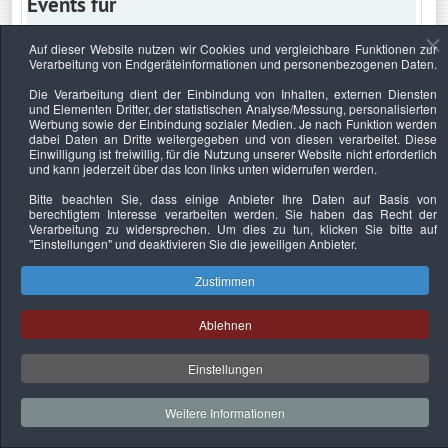
Events für
Auf dieser Website nutzen wir Cookies und vergleichbare Funktionen zur
Verarbeitung von Endgeräteinformationen und personenbezogenen Daten.
Dienstag, 31. Mai 2022
Die Verarbeitung dient der Einbindung von Inhalten, externen Diensten
und Elementen Dritter, der statistischen Analyse/Messung, personalisierten
Keine Termine
Werbung sowie der Einbindung sozialer Medien. Je nach Funktion werden
dabei Daten an Dritte weitergegeben und von diesen verarbeitet. Diese
Einwilligung ist freiwillig, für die Nutzung unserer Website nicht erforderlich
und kann jederzeit über das Icon links unten widerrufen werden.
Bitte beachten Sie, dass einige Anbieter Ihre Daten auf Basis von
Datenschutzerklärung
Urheberrechtsnachweise
Nachhaltigkeit
berechtigtem Interesse verarbeiten werden. Sie haben das Recht der
Verarbeitung zu widersprechen. Um dies zu tun, klicken Sie bitte auf
Copyright © 2026. Bundesverband Deutscher
"Einstellungen"
und deaktivieren Sie die jeweiligen Anbieter.
Sachverständiger und Fachgutachter e.V..
Zustimmen
Ablehnen
Einstellungen
Weitere Informationen