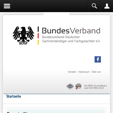
Sachverständiger werden
Sachverständiger Ausbildung
Kontakt
Impressum
Über uns
Der BDSF ist zertifiziert
nach ISO 9001:2015
Startseite