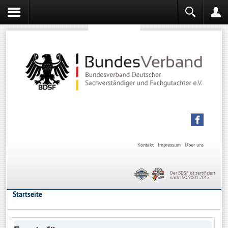
Sachverständiger werden
Sachverständiger Ausbildung
Kontakt
Impressum
Über uns
Der BDSF ist zertifiziert
nach ISO 9001:2015
Startseite