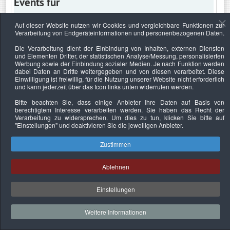
Events für
Auf dieser Website nutzen wir Cookies und vergleichbare Funktionen zur
Verarbeitung von Endgeräteinformationen und personenbezogenen Daten.
Mittwoch, 25. Mai 2022
Die Verarbeitung dient der Einbindung von Inhalten, externen Diensten
und Elementen Dritter, der statistischen Analyse/Messung, personalisierten
Keine Termine
Werbung sowie der Einbindung sozialer Medien. Je nach Funktion werden
dabei Daten an Dritte weitergegeben und von diesen verarbeitet. Diese
Einwilligung ist freiwillig, für die Nutzung unserer Website nicht erforderlich
und kann jederzeit über das Icon links unten widerrufen werden.
Bitte beachten Sie, dass einige Anbieter Ihre Daten auf Basis von
Datenschutzerklärung
Urheberrechtsnachweise
Nachhaltigkeit
berechtigtem Interesse verarbeiten werden. Sie haben das Recht der
Verarbeitung zu widersprechen. Um dies zu tun, klicken Sie bitte auf
Copyright © 2026. Bundesverband Deutscher
"Einstellungen"
und deaktivieren Sie die jeweiligen Anbieter.
Sachverständiger und Fachgutachter e.V..
Zustimmen
Ablehnen
Einstellungen
Weitere Informationen