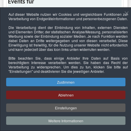
Events für
Auf dieser Website nutzen wir Cookies und vergleichbare Funktionen zur
Verarbeitung von Endgeräteinformationen und personenbezogenen Daten.
Dienstag, 24. Mai 2022
Die Verarbeitung dient der Einbindung von Inhalten, externen Diensten
und Elementen Dritter, der statistischen Analyse/Messung, personalisierten
Keine Termine
Werbung sowie der Einbindung sozialer Medien. Je nach Funktion werden
dabei Daten an Dritte weitergegeben und von diesen verarbeitet. Diese
Einwilligung ist freiwillig, für die Nutzung unserer Website nicht erforderlich
und kann jederzeit über das Icon links unten widerrufen werden.
Bitte beachten Sie, dass einige Anbieter Ihre Daten auf Basis von
Datenschutzerklärung
Urheberrechtsnachweise
Nachhaltigkeit
berechtigtem Interesse verarbeiten werden. Sie haben das Recht der
Verarbeitung zu widersprechen. Um dies zu tun, klicken Sie bitte auf
Copyright © 2026. Bundesverband Deutscher
"Einstellungen"
und deaktivieren Sie die jeweiligen Anbieter.
Sachverständiger und Fachgutachter e.V..
Zustimmen
Ablehnen
Einstellungen
Weitere Informationen