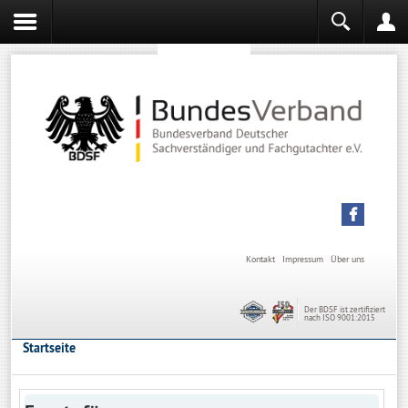
Sachverständiger werden
Sachverständiger Ausbildung
Kontakt
Impressum
Über uns
Der BDSF ist zertifiziert
nach ISO 9001:2015
Startseite