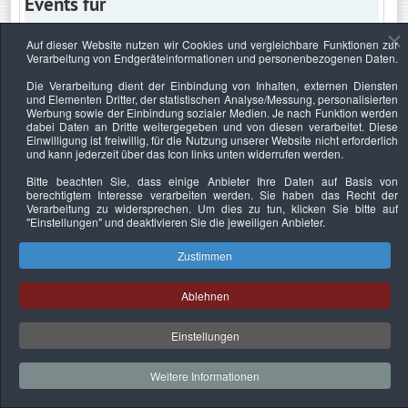
Events für
Auf dieser Website nutzen wir Cookies und vergleichbare Funktionen zur
Verarbeitung von Endgeräteinformationen und personenbezogenen Daten.
Samstag, 2. April 2022
Die Verarbeitung dient der Einbindung von Inhalten, externen Diensten
und Elementen Dritter, der statistischen Analyse/Messung, personalisierten
Keine Termine
Werbung sowie der Einbindung sozialer Medien. Je nach Funktion werden
dabei Daten an Dritte weitergegeben und von diesen verarbeitet. Diese
Einwilligung ist freiwillig, für die Nutzung unserer Website nicht erforderlich
und kann jederzeit über das Icon links unten widerrufen werden.
Bitte beachten Sie, dass einige Anbieter Ihre Daten auf Basis von
Datenschutzerklärung
Urheberrechtsnachweise
Nachhaltigkeit
berechtigtem Interesse verarbeiten werden. Sie haben das Recht der
Verarbeitung zu widersprechen. Um dies zu tun, klicken Sie bitte auf
Copyright © 2026. Bundesverband Deutscher
"Einstellungen"
und deaktivieren Sie die jeweiligen Anbieter.
Sachverständiger und Fachgutachter e.V..
Zustimmen
Ablehnen
Einstellungen
Weitere Informationen