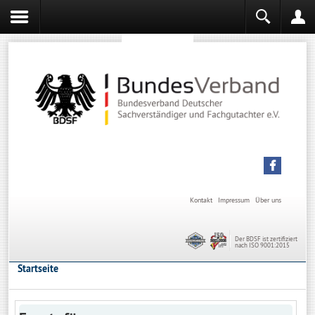
Sachverständiger werden
Sachverständiger Ausbildung
Kontakt
Impressum
Über uns
Der BDSF ist zertifiziert
nach ISO 9001:2015
Startseite