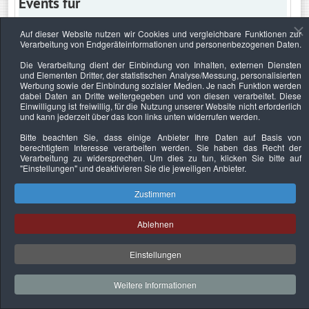
Events für
Auf dieser Website nutzen wir Cookies und vergleichbare Funktionen zur
Verarbeitung von Endgeräteinformationen und personenbezogenen Daten.
Freitag, 15. April 2022
Die Verarbeitung dient der Einbindung von Inhalten, externen Diensten
und Elementen Dritter, der statistischen Analyse/Messung, personalisierten
Keine Termine
Werbung sowie der Einbindung sozialer Medien. Je nach Funktion werden
dabei Daten an Dritte weitergegeben und von diesen verarbeitet. Diese
Einwilligung ist freiwillig, für die Nutzung unserer Website nicht erforderlich
und kann jederzeit über das Icon links unten widerrufen werden.
Bitte beachten Sie, dass einige Anbieter Ihre Daten auf Basis von
Datenschutzerklärung
Urheberrechtsnachweise
Nachhaltigkeit
berechtigtem Interesse verarbeiten werden. Sie haben das Recht der
Verarbeitung zu widersprechen. Um dies zu tun, klicken Sie bitte auf
Copyright © 2026. Bundesverband Deutscher
"Einstellungen"
und deaktivieren Sie die jeweiligen Anbieter.
Sachverständiger und Fachgutachter e.V..
Zustimmen
Ablehnen
Einstellungen
Weitere Informationen