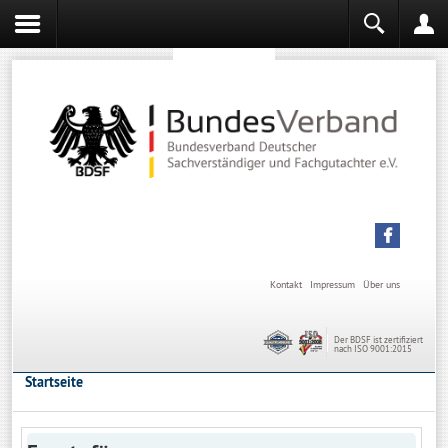
Sachverständiger werden
Sachverständiger Ausbildung
Kontakt
Impressum
Über uns
Der BDSF ist zertifiziert
nach ISO 9001:2015
Startseite