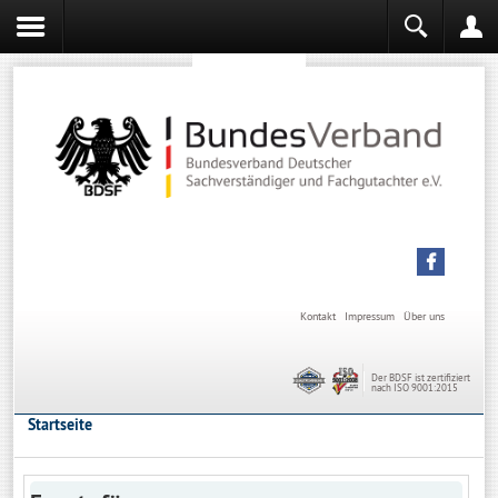
Sachverständiger werden
Sachverständiger Ausbildung
Kontakt
Impressum
Über uns
Der BDSF ist zertifiziert
nach ISO 9001:2015
Startseite