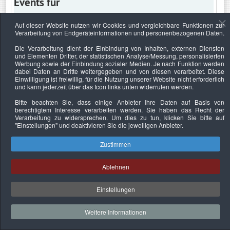
Events für
Auf dieser Website nutzen wir Cookies und vergleichbare Funktionen zur
Verarbeitung von Endgeräteinformationen und personenbezogenen Daten.
Dienstag, 29. März 2022
Die Verarbeitung dient der Einbindung von Inhalten, externen Diensten
und Elementen Dritter, der statistischen Analyse/Messung, personalisierten
Keine Termine
Werbung sowie der Einbindung sozialer Medien. Je nach Funktion werden
dabei Daten an Dritte weitergegeben und von diesen verarbeitet. Diese
Einwilligung ist freiwillig, für die Nutzung unserer Website nicht erforderlich
und kann jederzeit über das Icon links unten widerrufen werden.
Bitte beachten Sie, dass einige Anbieter Ihre Daten auf Basis von
Datenschutzerklärung
Urheberrechtsnachweise
Nachhaltigkeit
berechtigtem Interesse verarbeiten werden. Sie haben das Recht der
Verarbeitung zu widersprechen. Um dies zu tun, klicken Sie bitte auf
Copyright © 2026. Bundesverband Deutscher
"Einstellungen"
und deaktivieren Sie die jeweiligen Anbieter.
Sachverständiger und Fachgutachter e.V..
Zustimmen
Ablehnen
Einstellungen
Weitere Informationen