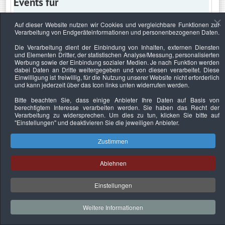
Events für
Auf dieser Website nutzen wir Cookies und vergleichbare Funktionen zur
Verarbeitung von Endgeräteinformationen und personenbezogenen Daten.
Mittwoch, 9. November 2022
Die Verarbeitung dient der Einbindung von Inhalten, externen Diensten
und Elementen Dritter, der statistischen Analyse/Messung, personalisierten
Keine Termine
Werbung sowie der Einbindung sozialer Medien. Je nach Funktion werden
dabei Daten an Dritte weitergegeben und von diesen verarbeitet. Diese
Einwilligung ist freiwillig, für die Nutzung unserer Website nicht erforderlich
und kann jederzeit über das Icon links unten widerrufen werden.
Bitte beachten Sie, dass einige Anbieter Ihre Daten auf Basis von
Datenschutzerklärung
Urheberrechtsnachweise
Nachhaltigkeit
berechtigtem Interesse verarbeiten werden. Sie haben das Recht der
Verarbeitung zu widersprechen. Um dies zu tun, klicken Sie bitte auf
Copyright © 2026. Bundesverband Deutscher
"Einstellungen"
und deaktivieren Sie die jeweiligen Anbieter.
Sachverständiger und Fachgutachter e.V..
Zustimmen
Ablehnen
Einstellungen
Weitere Informationen