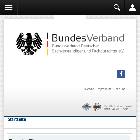
Sachverständiger werden
Sachverständiger Ausbildung
Kontakt
Impressum
Über uns
Der BDSF ist zertifiziert
nach ISO 9001:2015
Startseite