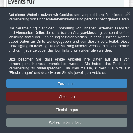
Events für
Auf dieser Website nutzen wir Cookies und vergleichbare Funktionen zur
Verarbeitung von Endgeräteinformationen und personenbezogenen Daten.
Mittwoch, 30. November 2022
Die Verarbeitung dient der Einbindung von Inhalten, externen Diensten
und Elementen Dritter, der statistischen Analyse/Messung, personalisierten
Keine Termine
Werbung sowie der Einbindung sozialer Medien. Je nach Funktion werden
dabei Daten an Dritte weitergegeben und von diesen verarbeitet. Diese
Einwilligung ist freiwillig, für die Nutzung unserer Website nicht erforderlich
und kann jederzeit über das Icon links unten widerrufen werden.
Bitte beachten Sie, dass einige Anbieter Ihre Daten auf Basis von
Datenschutzerklärung
Urheberrechtsnachweise
Nachhaltigkeit
berechtigtem Interesse verarbeiten werden. Sie haben das Recht der
Verarbeitung zu widersprechen. Um dies zu tun, klicken Sie bitte auf
Copyright © 2026. Bundesverband Deutscher
"Einstellungen"
und deaktivieren Sie die jeweiligen Anbieter.
Sachverständiger und Fachgutachter e.V..
Zustimmen
Ablehnen
Einstellungen
Weitere Informationen