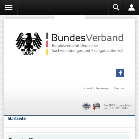
Sachverständiger werden
Sachverständiger Ausbildung
Kontakt
Impressum
Über uns
Der BDSF ist zertifiziert
nach ISO 9001:2015
Startseite