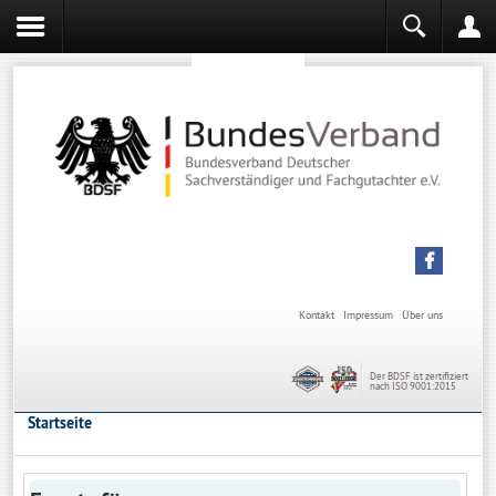
Sachverständiger werden
Sachverständiger Ausbildung
Kontakt
Impressum
Über uns
Der BDSF ist zertifiziert
nach ISO 9001:2015
Startseite