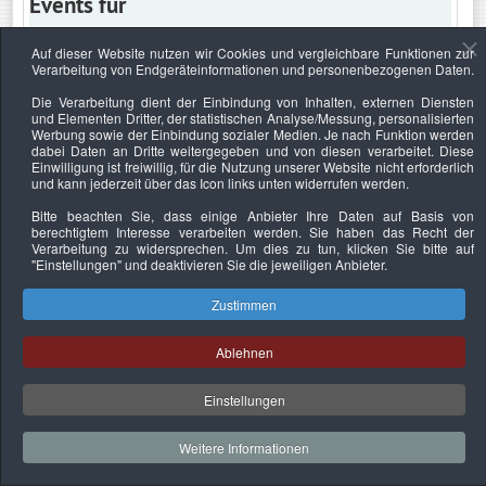
Events für
Auf dieser Website nutzen wir Cookies und vergleichbare Funktionen zur
Verarbeitung von Endgeräteinformationen und personenbezogenen Daten.
Sonntag, 20. November 2022
Die Verarbeitung dient der Einbindung von Inhalten, externen Diensten
und Elementen Dritter, der statistischen Analyse/Messung, personalisierten
Keine Termine
Werbung sowie der Einbindung sozialer Medien. Je nach Funktion werden
dabei Daten an Dritte weitergegeben und von diesen verarbeitet. Diese
Einwilligung ist freiwillig, für die Nutzung unserer Website nicht erforderlich
und kann jederzeit über das Icon links unten widerrufen werden.
Bitte beachten Sie, dass einige Anbieter Ihre Daten auf Basis von
Datenschutzerklärung
Urheberrechtsnachweise
Nachhaltigkeit
berechtigtem Interesse verarbeiten werden. Sie haben das Recht der
Verarbeitung zu widersprechen. Um dies zu tun, klicken Sie bitte auf
Copyright © 2026. Bundesverband Deutscher
"Einstellungen"
und deaktivieren Sie die jeweiligen Anbieter.
Sachverständiger und Fachgutachter e.V..
Zustimmen
Ablehnen
Einstellungen
Weitere Informationen